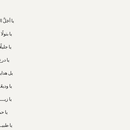
يا أجَلَّ
يا بتول
يا جليلً
يا درع
يل هدايـ
يا وديعً
يا زيــ
يا حم
يا طبيـ