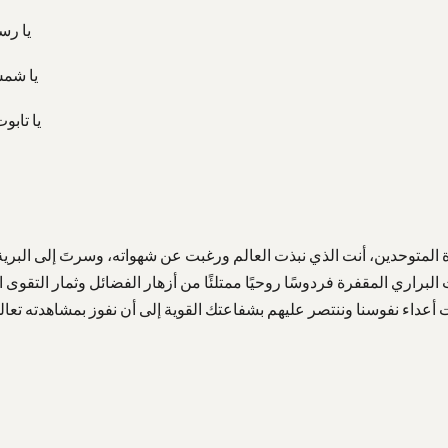
يا رسم
يا شمس 
يا تابو
 المتوحدين، أنت الذي نبذت العالم ورغبت عن شهواته، وسرتَ إلى البرية
اري المقفرة فردوسًا روحيًا ممتلئًا من أزهار الفضائل وثمار التقوى اليانعة
ثبات أعداء نفوسنا وننتصر عليهم بشفاعتك القوية إلى أن نفوز بمشاهدته