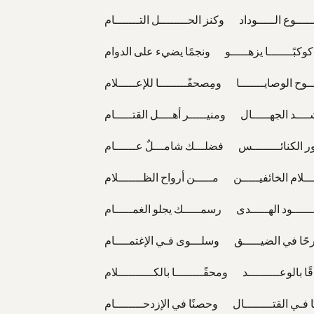
ــــــوع الـــــوداد وكنز الحــــــــل التـــــــام
 كوكبًـــــــا يزهـــــو ونجمًا يضيء على الدوام
ـــوح الوصايـــــــا ومِصحفًــــــــا للإعـــــلام
ـــد الجهـــــال ومنيـــــر أهــــل القتـــــام
ـور الكنائــــــــس فضلـــك شامـــلٌ عــــــام
ــلام الخائفيـــــن مـــــن أرواح الظـــــــلام
ــــــود الهـــــدى رسمـــــك يجلو الغمـــــام
رحًا في الضيـــــق وسلـــوى فـي الإغتمــــام
ًا بالوعـــــــــد ومحقًــــــــا بالكــــــــــلام
ًا فـي القتــــــــال وحصنًا في الإزدحــــــــام