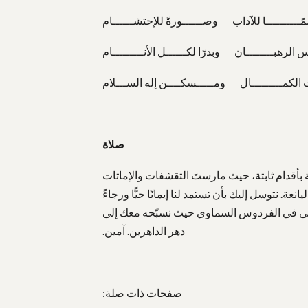
ًــــــــــا للآداب وصــــــورةً للإحتشــــــام
الرهبــــــــان وبدرًا لكــــــل الأنـــــــــام
ت الكمـــــــــال ومـــــسكــــن إله الســـلام
صلاة
 بأقدام ثابتة، حيث مارستَ التقشفات والإماتات
. نتوسل إليك بأن تستمد لنا إيمانًا حيًّا ورجاءً
 تعالى في الفردوس السماوي حيث نسبّحه معك إلى
دهر الداهرين. آمين.
صفحات ذات صلة: