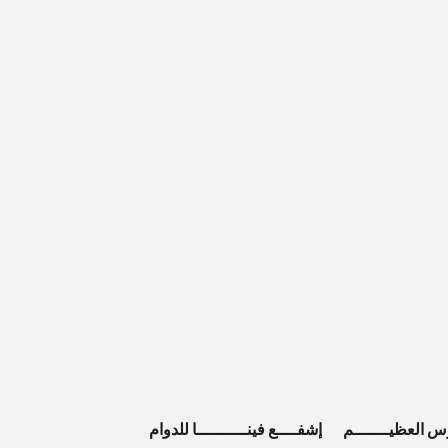
س العظيـــــــم إشفــــع فينــــــــــا للدوام