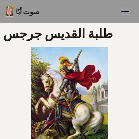
صوت أبّا
طلبة القديس جرجس