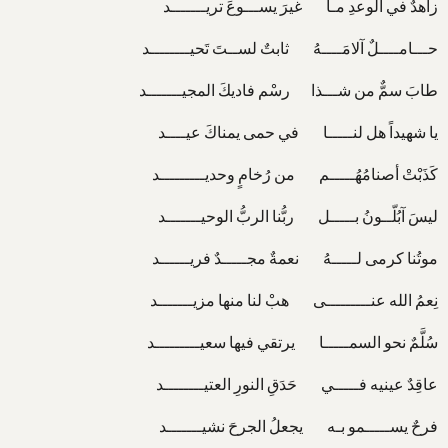
زاهدٌ في الوعدِ مـا غيرَ يســـوعَ تريـــــــد
حـــامــــلٌ آلامَــــهُ ثابتٌ لســتَ تَحيــــــــد
طابَ سمٌّ من شـــذا رسْم فاديكَ المجيـــــــد
يا شهيداً هل لنـــــا في حمى يمناكَ عيــــد
كَذَبْتْ أصنامُهُـــــم من رُخامٍ وحديـــــــــد
ليسَ آبُلّــونُ بـــــل ربُّنا الربُّ الوحيـــــــد
موتُنا كرمى لـــــهُ نعمةٌ مجـــــدٌ فريــــــد
نِعمُ الله عنـــــــــى هبْ لنا منها مزيـــــــد
سُلَّمٌ نحو السمـــــا يرتقي فيها سعيـــــــــد
عاقِدٌ عينيه فـــــي حَدَقِ النورِ العتيــــــــد
فرحٌ يســـــمو بـه يجعلُ الجرحَ نشيـــــــد