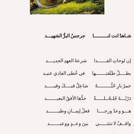
شـاهدٌ انت لنـــــــــا جرجسُ البرُّ الشهيـــد
إن لوحاتِ الفــــــدا شرعهٌ العهدِ الجديــــد
بطــــلٌ طبَّقتـــــــها في خُطى الفادي عنيـد
جمرُ نارِ حُبُّـــــــــهُ شاعِلٌ فيــــكَ وقيـــــد
دَرْبُـــهُ جُلـجُــلـــــةٌ حدُّها الأفقُ البعيـــــــد
هـــو وعدٌ ورجــــا فعلُ إيمــانِ وطيـــــــد
واقــفٌ لا تنثنـــــي بينَ وعــدٍ ووعيـــــــد