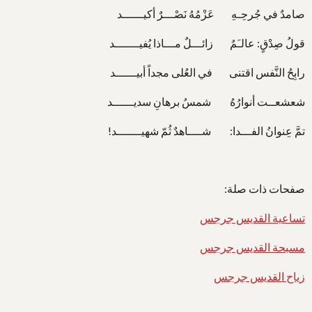
صامدٌ في جُرحِـهِ عَزْمُهُ نَصْـــرٌ أكيــــــد
قولُ صِدْقٍ: عالـَمٌ زائـــلٌ مـــاذا يُفيـــــــد
رابِحُ النَّفس اقتنى في العُلى مجداً أبيــــــد
شعشعــت أنوارُهُ شمسُ برهانِ سديــــــد
تمَّ عِنوانُ الفـــدا: شــــاهدٌ ثُمّ شهيـــــــد!
صفحات ذات صلة:
تساعية القديس جرجس
مسبحة القديس جرجس
زياح القديس جرجس