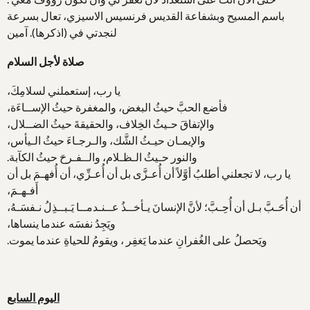
باسم المسيح وبشفاعة القديس فرنسيس الاسيزي، تعال بسرعة
لنجدتي في (اذكرها). آمين
صلاة لأجل السلام
يا رب، إستعملني لسلامِكَ،
فأضع الحبَّ حيثُ البغض، والمغفرة حيثُ الإســاءَة،
والإتفاقَ حـيثُ الخِلاف، والحقيقةَ حيثُ الضــلال،
والإيمـان حيـثُ الشَّك، والـرجـاءَ حيثُ الـيأس،
والنور حـيثُ الـظـلام، والــفـرحَ حيثُ الكآبة.
يا رب، لا تجعلني أطلبُ أوَّلاً أن أُعـزَّى بل أن أُعـزِّي، أن أُفهـمَ بل أن
أَفـهـمَ،
أن أُحَـبَّ بـل أن أُحِـبَّ؛ لأنَّ الإنسانَ يـأخــذُ عــنـدمــا يَـبــذِلُ نـفسَـهُ،
ويَجِدُ نفسَه عندما ينساها،
ويَحصلُ على الغُفرانِ عندما يَغفِر ، ويقومُ للحياةِ عندما يموت.
اليوم السابع