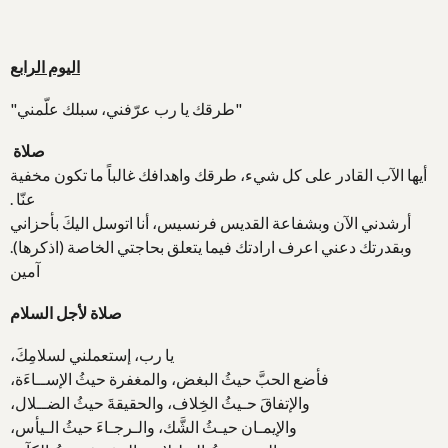
اليوم الرابع
"طرقك يا رب عرّفني، سبلك علّمني"
صلاة
أيها الآب القادر على كل شيء، طرقك واهدافك غالباً ما تكون مخفية
عنّا .
أرشدني الآن وبشفاعة القديس فرنسيس، أنا اتوسل اليكَ بأحزاني
وبقدرتك دعني اعرف ارادتك فيما يتعلق بحاجتي الخاصة (اذكرها).
آمين
صلاة لأجل السلام
يا رب، إستعملني لسلامِكَ،
فأضع الحبَّ حيثُ البغض، والمغفرة حيثُ الإســاءَة،
والإتفاقَ حـيثُ الخِلاف، والحقيقةَ حيثُ الضــلال،
والإيمـان حيـثُ الشَّك، والـرجـاءَ حيثُ الـيأس،