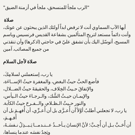
"الرب ملجأ للمنسحق، ملجأ في أزمنة الضيق"
صلاة
أيها الآب السماوي أنت لا ترفض ابداً أولئك الذين يبحثون عن عونك،
وأنت دائماً مستعد لتريح المتألمين. بشفاعة القديس فرنسيس وباسم
المسيح، أتوسّل اليك بأن تشفق عليّ في حاجتي (اذكرها) وأن تنقذني
من جميع المصائب. آمين
صلاة لأجل السلام
يا رب، إستعملني لسلامِكَ،
فأضع الحبَّ حيثُ البغض، والمغفرة حيثُ الإســاءَة،
والإتفاقَ حـيثُ الخِلاف، والحقيقةَ حيثُ الضــلال،
والإيمـان حيـثُ الشَّك، والـرجـاءَ حيثُ الـيأس،
والنور حـيثُ الـظـلام، والــفـرحَ حيثُ الكآبة.
يا رب، لا تجعلني أطلبُ أوَّلاً أن أُعـزَّى بل أن أُعـزِّي، أن أُفهـمَ بل أن
أَفـهـمَ،
أن أُحَـبَّ بـل أن أُحِـبَّ؛ لأنَّ الإنسانَ يـأخــذُ عــنـدمــا يَـبــذِلُ نـفسَـهُ،
ويَجِدُ نفسَه عندما ينساها،