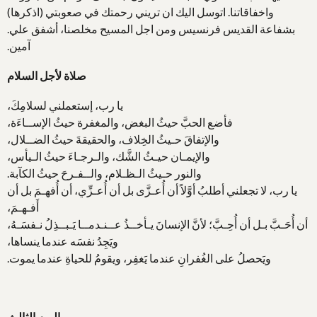
واخفاقاتنا. اتوسل اليك ان تريني رحمتك في صعوبتي (اذكرها)
بشفاعة القديس فرنسيس ومن اجل المسيح مخلصنا، أشفق علي.
آمين.
صلاة لأجل السلام
يا رب، إستعملني لسلامِكَ،
فأضع الحبَّ حيثُ البغض، والمغفرة حيثُ الإســاءَة،
والإتفاقَ حـيثُ الخِلاف، والحقيقةَ حيثُ الضــلال،
والإيمـان حيـثُ الشَّك، والـرجـاءَ حيثُ الـيأس،
والنور حـيثُ الـظـلام، والــفـرحَ حيثُ الكآبة.
يا رب، لا تجعلني أطلبُ أوَّلاً أن أُعـزَّى بل أن أُعـزِّي، أن أُفهـمَ بل أن
أَفـهـمَ،
أن أُحَـبَّ بـل أن أُحِـبَّ؛ لأنَّ الإنسانَ يـأخــذُ عــنـدمــا يَـبــذِلُ نـفسَـهُ،
ويَجِدُ نفسَه عندما ينساها،
ويَحصلُ على الغُفرانِ عندما يَغفِر، ويقومُ للحياةِ عندما يموت.
اليوم الثالث