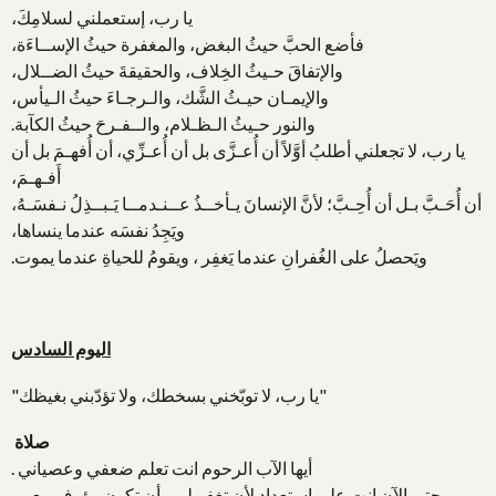
يا رب، إستعملني لسلامِكَ،
فأضع الحبَّ حيثُ البغض، والمغفرة حيثُ الإســاءَة،
والإتفاقَ حـيثُ الخِلاف، والحقيقةَ حيثُ الضــلال،
والإيمـان حيـثُ الشَّك، والـرجـاءَ حيثُ الـيأس،
والنور حـيثُ الـظـلام، والــفـرحَ حيثُ الكآبة.
يا رب، لا تجعلني أطلبُ أوَّلاً أن أُعـزَّى بل أن أُعـزِّي، أن أُفهـمَ بل أن
أَفـهـمَ،
أن أُحَـبَّ بـل أن أُحِـبَّ؛ لأنَّ الإنسانَ يـأخــذُ عــنـدمــا يَـبــذِلُ نـفسَـهُ،
ويَجِدُ نفسَه عندما ينساها،
ويَحصلُ على الغُفرانِ عندما يَغفِر ، ويقومُ للحياةِ عندما يموت.
اليوم السادس
"يا رب، لا توبّخني بسخطك، ولا تؤدّبني بغيظك"
صلاة
أيها الآب الرحوم انت تعلم ضعفي وعصياني .
حتى الآن انت على استعداد لأن تغفر لي وأن تكون رؤوف معي .