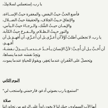
يا رب، إستعملني لسلامِكَ،
فأضع الحبَّ حيثُ البغض، والمغفرة حيثُ الإســاءَة،
والإتفاقَ حـيثُ الخِلاف، والحقيقةَ حيثُ الضــلال،
والإيمـان حيـثُ الشَّك، والـرجـاءَ حيثُ الـيأس،
والنور حـيثُ الـظـلام، والــفـرحَ حيثُ الكآبة.
يا رب، لا تجعلني أطلبُ أوَّلاً أن أُعـزَّى بل أن أُعـزِّي، أن أُفهـمَ بل أن
أَفـهـمَ،
أن أُحَـبَّ بـل أن أُحِـبَّ؛ لأنَّ الإنسانَ يـأخــذُ عــنـدمــا يَـبــذِلُ نـفسَـهُ،
ويَجِدُ نفسَه عندما ينساها،
ويَحصلُ على الغُفرانِ عندما يَغفِر، ويقومُ للحياةِ عندما يموت.
اليوم الثاني
"استمع يا رب بصوتي أدعو، فارحمني واستجب لي"
صلاة
أيها الآب السماوي، حبك لنا لا يخون ابداً على الرغم من تجاوزاتنا