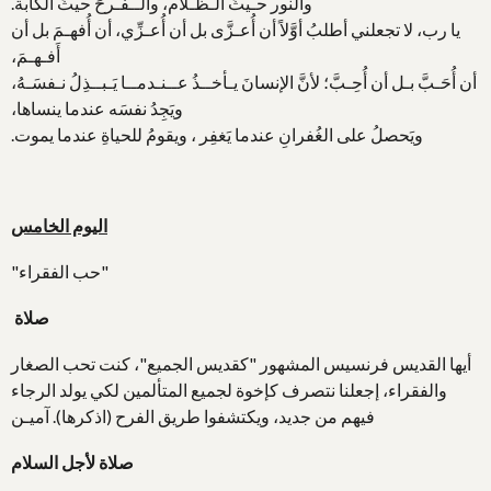
والنور حـيثُ الـظـلام، والــفـرحَ حيثُ الكآبة.
يا رب، لا تجعلني أطلبُ أوَّلاً أن أُعـزَّى بل أن أُعـزِّي، أن أُفهـمَ بل أن
أَفـهـمَ،
أن أُحَـبَّ بـل أن أُحِـبَّ؛ لأنَّ الإنسانَ يـأخــذُ عــنـدمــا يَـبــذِلُ نـفسَـهُ،
ويَجِدُ نفسَه عندما ينساها،
ويَحصلُ على الغُفرانِ عندما يَغفِر ، ويقومُ للحياةِ عندما يموت.
اليوم الخامس
"حب الفقراء"
صلاة
أيها القديس فرنسيس المشهور "كقديس الجميع"، كنت تحب الصغار
والفقراء، إجعلنا نتصرف كإخوة لجميع المتألمين لكي يولد الرجاء
فيهم من جديد، ويكتشفوا طريق الفرح (اذكرها). آميـن
صلاة لأجل السلام