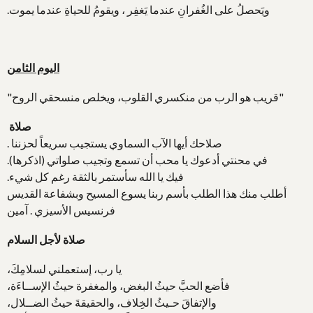
ويَحصلُ على الغُفرانِ عندما يَغفِر ، ويقومُ للحياةِ عندما يموت.
اليوم الثامن
"قريب هو الرب من منكسري القلوب، ويخلص منسحقي الروح"
صلاة
صلاحك أيها الآب السماوي يستجيب سريعاً لحزننا .
في محنتي أدعوك يا محب أن تسمع وتجيب صلواتي (اذكرها).
فيك يا الله سأستمر بالثقة رغم كل شيء.
أطلب منك هذا الطلب بأسم ربنا يسوع المسيح وبشفاعة القديس
فرنسيس الأسيزي . آمين
صلاة لأجل السلام
يا رب، إستعملني لسلامِكَ،
فأضع الحبَّ حيثُ البغض، والمغفرة حيثُ الإســاءَة،
والإتفاقَ حـيثُ الخِلاف، والحقيقةَ حيثُ الضــلال،