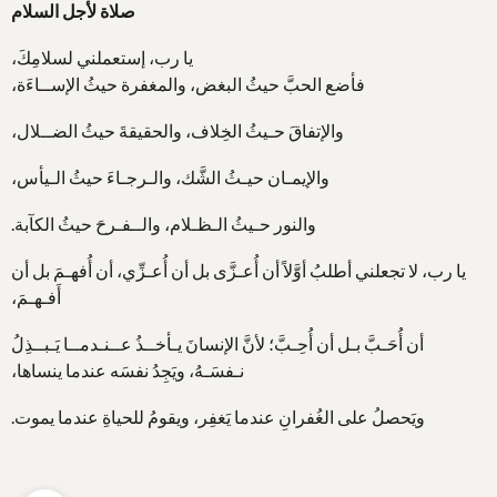
صلاة لأجل السلام
يا رب، إستعملني لسلامِكَ،
فأضع الحبَّ حيثُ البغض، والمغفرة حيثُ الإســاءَة،
والإتفاقَ حـيثُ الخِلاف، والحقيقةَ حيثُ الضــلال،
والإيمـان حيـثُ الشَّك، والـرجـاءَ حيثُ الـيأس،
والنور حـيثُ الـظـلام، والــفـرحَ حيثُ الكآبة.
يا رب، لا تجعلني أطلبُ أوَّلاً أن أُعـزَّى بل أن أُعـزِّي، أن أُفهـمَ بل أن
أَفـهـمَ،
أن أُحَـبَّ بـل أن أُحِـبَّ؛ لأنَّ الإنسانَ يـأخــذُ عــنـدمــا يَـبــذِلُ
نـفسَـهُ، ويَجِدُ نفسَه عندما ينساها،
ويَحصلُ على الغُفرانِ عندما يَغفِر، ويقومُ للحياةِ عندما يموت.