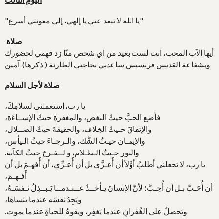
"يا الله لا تبعد عني يا إلهي، إلى معونتي أسرع"
صلاة
أيها الآب المحب، انت لست بعيد من اي شخص منّا زد فهمي لحضورك
وبشفاعة القديس فرنسيس ساعدني بحاجتي الطارئة (اذكرها). آمين
صلاة لأجل السلام
يا رب، إستعملني لسلامِكَ،
فأضع الحبَّ حيثُ البغض، والمغفرة حيثُ الإســاءَة،
والإتفاقَ حـيثُ الخِلاف، والحقيقةَ حيثُ الضــلال،
والإيمـان حيـثُ الشَّك، والـرجـاءَ حيثُ الـيأس،
والنور حـيثُ الـظـلام، والــفـرحَ حيثُ الكآبة.
يا رب، لا تجعلني أطلبُ أوَّلاً أن أُعـزَّى بل أن أُعـزِّي، أن أُفهـمَ بل أن
أَفـهـمَ،
أن أُحَـبَّ بـل أن أُحِـبَّ؛ لأنَّ الإنسانَ يـأخــذُ عــنـدمــا يَـبــذِلُ نـفسَـهُ،
ويَجِدُ نفسَه عندما ينساها،
ويَحصلُ على الغُفرانِ عندما يَغفِر، ويقومُ للحياةِ عندما يموت.