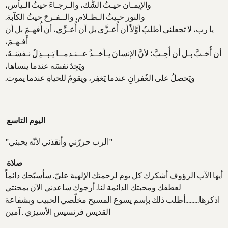
والإيمـان حيـثُ الشَّك، والـرجـاءَ حيثُ الـيأس،
والنور حـيثُ الـظـلام، والــفـرحَ حيثُ الكآبة.
يا رب، لا تجعلني أطلبُ أوَّلاً أن أُعـزَّى بل أن أُعـزِّي، أن أُفهـمَ بل أن
أَفـهـمَ،
أن أُحَـبَّ بـل أن أُحِـبَّ؛ لأنَّ الإنسانَ يـأخــذُ عــنـدمــا يَـبــذِلُ نـفسَـهُ،
ويَجِدُ نفسَه عندما ينساها،
ويَحصلُ على الغُفرانِ عندما يَغفِر، ويقومُ للحياةِ عندما يموت.
اليوم التاسع
"الرب حررّني وأنقذني لأنّه يحبني"
صلاة
أيها الآب الرؤوف أشكرك كل يوم لرحمتك الإلهية عليّ. سأسبّحك دائماً
لعطفك ومحبتك الدائمة لنا. أرجوك ساعدني الآن بمحنتي
اذكرها.........أطلب ذلك بإسم يسوع المسيح مخلّصي الحبيب وبشفاعة
القديس فرنسيس الأسيزي . آمين