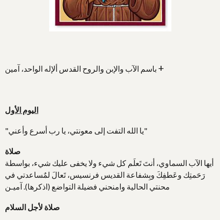
+
باسم الآب والإبن والروح القدس ألإله الواحد، آمين
اليوم الأول
"يا الله التفت إلى معونتي، يا رب أسرع وأعني"
صلاة
أيها الآب السماوي، أنتَ تَعلَم كل شيء ولا يخفى عليك شيء، بواسطة
رَحَمتِك وعَطفِكَ وبِشفاعة القديس فرنسيس، تَعالَ لمٌساعدتي في
محنتي الحالية وامنحني فضيلة التواضع (اذكرها). آميـن
صلاة لأجل السلام