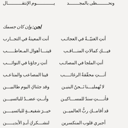
ونحــــــــظى بالمجـــــــد يــــــــــــوم الإنتقــــــــــال
لحن:
وإن كان جسمك
أنتِ الغنيّــةُ في العجائـب أنت المعينةُ في التجــارب
فيـــكِ كمالاتِ المنـــاقـب قينـــا أهوال المـعاطـــــب
أنتِ الملجا في المصائـب أنتِ رجاؤنا في النوائـــب
أنـــتِ محقّقةُ الرغائــــب قينا المصاعب والمتاعـب
لا تُهمليـــنا نَــحنُ البنيـن وقد جئناكِ اليوم طالبيـــن
فأنــــتِ سندٌ للمســـاكيـن وأنــتِ عضــدٌ للبائسيـــن
قد أقامــكِ ربُّ العالميــن خيــرَ شفيعــةٍ لليائسيــــن
أجبري قلوب المنكسرين لنشـــكركِ أبـدِ الأبديـــــن