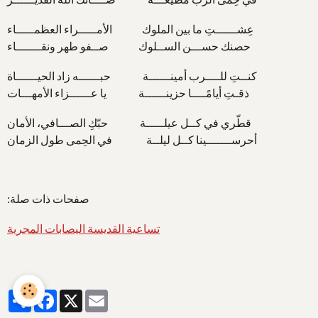
عِشــــــتِ ما بين الملوك الأمـــــراء العظمـــــاء
حصنك حســـن الســلوك صــفو طهر ونقـــــــاء
كنــتِ للــــرب أمينــــــة حبــــــه زاد الحيــــــاة
ذقـتِ أيامًــــا حزينــــــة يا عــــــزاء الأمهـــات
قطّري في كــل عيلـــــة حبّكِ الصـــافي، الأمان
أحرســـــــينا كــل ليلــة في الحِمى طول الزمان
صفحات ذات صلة:
تساعية القديسة اليصابات المجرية
Partager
Facebook
X
Email