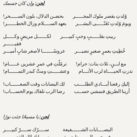
لحن:
وإن كان جسمك
وُلدتِ بقصر ملوك المجـــــر بحضـن الدلال، بلون الســـــحر!
ويومَ وُلدتِ تَغَنّـــــى البشـــر بعهد الســــلام وزال الخطــــــر!
ربيتِ بقلـــــبٍ وحبٍ كبيــــر لكــــــل مريضٍ وكـــــل
فقيــــــر
خُطِبتِ بعمرٍ صغيرٍ نضيـــر عروسًـــــــا لأصغر شابٍ أميـــر
مع ابــنٍ، ثلاث بنات: حرام! ترمّلْتِ في عمرِ عشرين عـــــام!
نذرتِ الحيــــاة لرب الأنـــام وعشـــــتِ ومتِّ كبدر التمــــــام!
إليكِ رفعنا أيـــادي الطلــــب لك اليصابات وقت الصعــــــاب!
أرينا الطريق فنمشي حســب رضا الرب نلقاك يوم الحســـاب!
لحن:
يا مسيحًا جئت نورًا
اليصــــابات الشــــــفيعة ســــرّك ســــرّ كبيــــر
في حِمى الرب مطيعـــة صــــانك الله القديــــــر